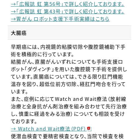
→「広報誌 虹 第56号」で詳しく紹介しております。
→「広報誌 虹 第43号」で詳しく紹介しております。
→胃がん ロボット支援下手術実績はこちら
大腸癌
早期癌には、内視鏡的粘膜切除や腹腔鏡補助下手
術を積極的に行っています。
結腸がん、直腸がんいずれについても手術支援ロ
ボット「ダヴィンチ」を用いた腹腔鏡下手術を提供し
ています。直腸癌については、できる限り肛門機能
温存を図り、超低位前方切除、経肛門吻合を行って
います。
また、症例に応じてWatch and Wait療法（放射線
治療と全身抗がん剤治療を組み合わせて先行治療
し、慎重に経過をみる治療）についても相談を受け
ております。
→ Watch and Wait療法（PDF）
便潜血検査で要精密検査となり、当院で検査を検