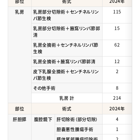
部位
術式
2024年
乳房
乳房部分切除術＋センチネルリン
115
パ節生検
乳房部分切除術＋腋窩リンパ節郭
15
清
乳房全摘術＋センチネルリンパ節
62
生検
乳房全摘術＋腋窩リンパ節郭清
12
皮下乳腺全摘術＋センチネルリン
2
パ節生検
その他手術
8
乳房 計
214
部位
術式
2024年
肝胆膵
腹腔鏡下
肝切除術（部分切除）
4
胆嚢悪性腫瘍手術
1
膵体尾部腫瘍切除術
2