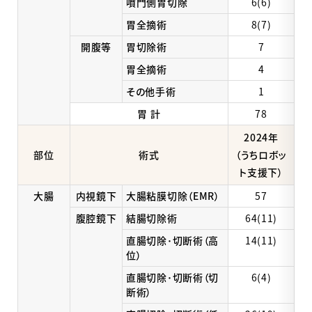
噴門側胃切除
6(6)
胃全摘術
8(7)
開腹等
胃切除術
7
胃全摘術
4
その他手術
1
胃 計
78
2024年
部位
術式
（うちロボッ
ト支援下）
大腸
内視鏡下
大腸粘膜切除（EMR）
57
腹腔鏡下
結腸切除術
64(11)
直腸切除･切断術（高
14(11)
位）
直腸切除･切断術（切
6(4)
断術）