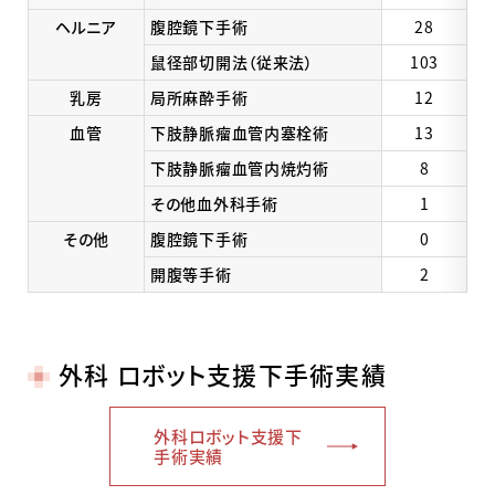
ヘルニア
腹腔鏡下手術
28
鼠径部切開法（従来法）
103
乳房
局所麻酔手術
12
血管
下肢静脈瘤血管内塞栓術
13
下肢静脈瘤血管内焼灼術
8
その他血外科手術
1
その他
腹腔鏡下手術
0
開腹等手術
2
外科 ロボット支援下手術実績
外科ロボット支援下
手術実績