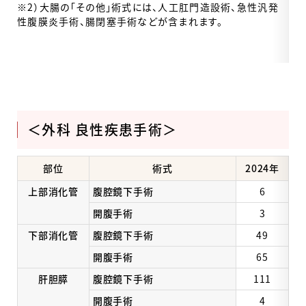
※2）大腸の「その他」術式には、人工肛門造設術、急性汎発
性腹膜炎手術、腸閉塞手術などが含まれます。
＜外科 良性疾患手術＞
部位
術式
2024年
上部消化管
腹腔鏡下手術
6
開腹手術
3
下部消化管
腹腔鏡下手術
49
開腹手術
65
肝胆膵
腹腔鏡下手術
111
開腹手術
4