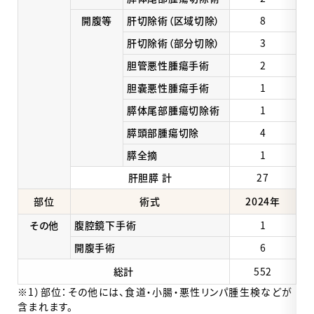
開腹等
肝切除術（区域切除）
8
肝切除術（部分切除）
3
胆管悪性腫瘍手術
2
胆嚢悪性腫瘍手術
1
膵体尾部腫瘍切除術
1
膵頭部腫瘍切除
4
膵全摘
1
肝胆膵 計
27
部位
術式
2024年
その他
腹腔鏡下手術
1
開腹手術
6
総計
552
※1）部位：その他には、食道・小腸・悪性リンパ腫生検などが
含まれます。