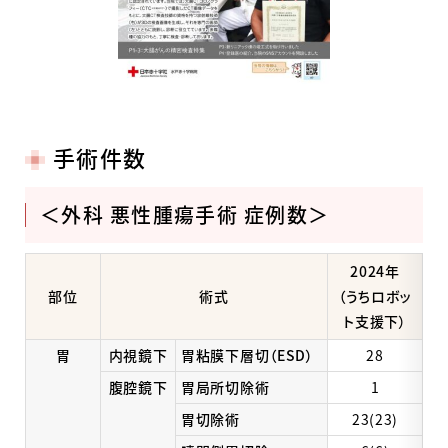
手術件数
＜外科 悪性腫瘍手術 症例数＞
2024年
部位
術式
（うちロボッ
ト支援下）
胃
内視鏡下
胃粘膜下層切（ESD）
28
腹腔鏡下
胃局所切除術
1
胃切除術
23(23)