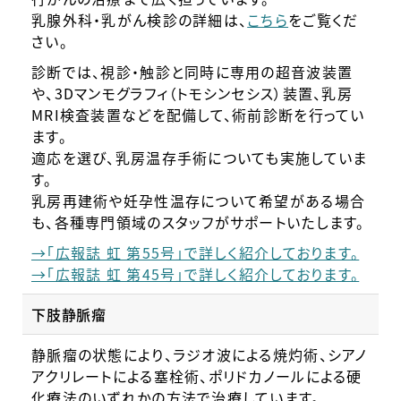
乳腺外科・乳がん検診の詳細は、
こちら
をご覧くだ
さい。
診断では、視診・触診と同時に専用の超音波装置
や、3Dマンモグラフィ（トモシンセシス）装置、乳房
MRI検査装置などを配備して、術前診断を行ってい
ます。
適応を選び、乳房温存手術についても実施していま
す。
乳房再建術や妊孕性温存について希望がある場合
も、各種専門領域のスタッフがサポートいたします。
→「広報誌 虹 第55号」で詳しく紹介しております。
→「広報誌 虹 第45号」で詳しく紹介しております。
下肢静脈瘤
静脈瘤の状態により、ラジオ波による焼灼術、シアノ
アクリレートによる塞栓術、ポリドカノールによる硬
化療法のいずれかの方法で治療しています。