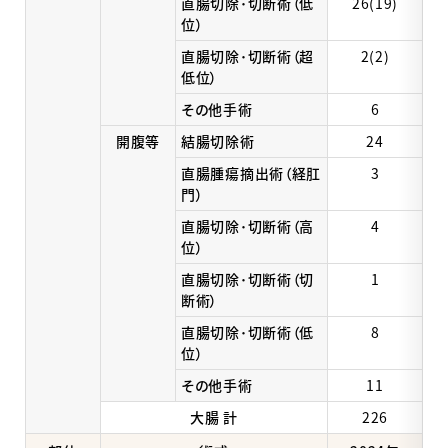
直腸切除･切断術（低
26(19)
位）
直腸切除･切断術（超
2(2)
低位）
その他手術
6
開腹等
結腸切除術
24
直腸腫瘍摘出術（経肛
3
門）
直腸切除･切断術（高
4
位）
直腸切除･切断術（切
1
断術）
直腸切除･切断術（低
8
位）
その他手術
11
大腸 計
226