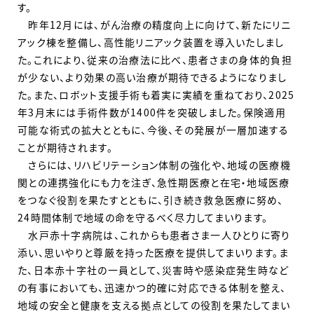
す。
昨年12月には、がん治療の精度向上に向けて、新たにリニ
アック棟を整備し、高性能リニアック装置を導入いたしまし
た。これにより、従来の治療法に比べ、患者さまの身体的負担
が少ない、より効果の高い治療が期待できるようになりまし
た。また、ロボット支援手術も着実に実績を重ねており、2025
年3月末には手術件数が1400件を突破しました。保険適用
可能な術式の拡大とともに、今後、その発展が一層加速する
ことが期待されます。
さらには、リハビリテーション体制の強化や、地域の医療機
関との連携強化にも力を注ぎ、急性期医療と在宅・地域医療
をつなぐ役割を果たすとともに、引き続き救急医療に努め、
24時間体制で地域の命を守るべく尽力してまいります。
水戸赤十字病院は、これからも患者さま一人ひとりに寄り
添い、思いやりと尊厳を持った医療を提供してまいります。ま
た、日本赤十字社の一員として、災害時や感染症発生時など
の有事においても、迅速かつ的確に対応できる体制を整え、
地域の安全と健康を支える拠点としての役割を果たしてまい