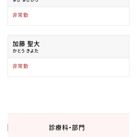
非常勤
加藤 聖大
かとう きよた
非常勤
診療科・部門