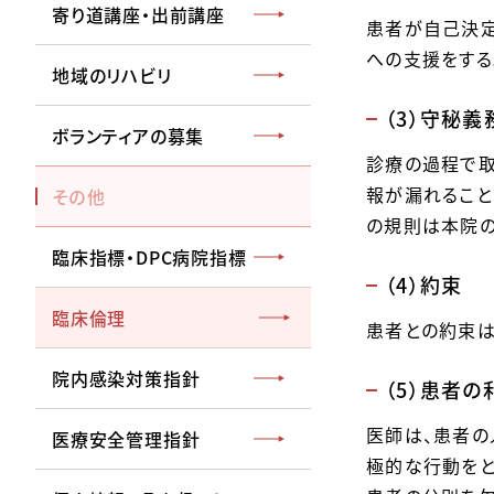
寄り道講座・出前講座
患者が自己決定
への支援をする
地域のリハビリ
（3）守秘義
ボランティアの募集
診療の過程で取
報が漏れること
その他
の規則は本院の
臨床指標・DPC病院指標
（4）約束
臨床倫理
患者との約束は
院内感染対策指針
（5）患者の
医師は、患者の
医療安全管理指針
極的な行動をと