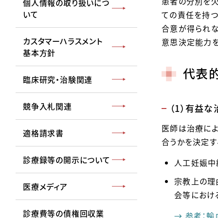
患者の分別を欠
個人情報の取り扱いにつ
いて
ての責任を持つ
合意が得られな
カスタマーハラスメント
意思決定能力を
基本方針
代表
臨床研究・治験関連
競争入札関連
（1）有益
医師は治療によ
適格請求書
合うかを決定す
診療録等の開示について
人工妊娠中
宗教上の理
医療メディア
会等におけ
診療費等の債権回収業
→ 参考：