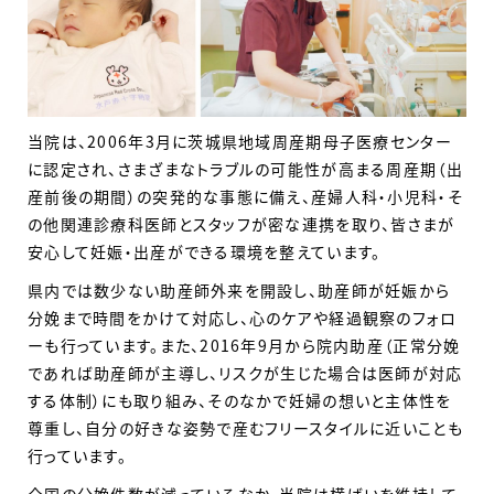
当院は、2006年3月に茨城県地域周産期母子医療センター
に認定され、さまざまなトラブルの可能性が高まる周産期（出
産前後の期間）の突発的な事態に備え、産婦人科・小児科・そ
の他関連診療科医師とスタッフが密な連携を取り、皆さまが
安心して妊娠・出産ができる環境を整えています。
県内では数少ない助産師外来を開設し、助産師が妊娠から
分娩まで時間をかけて対応し、心のケアや経過観察のフォロ
ーも行っています。また、2016年9月から院内助産（正常分娩
であれば助産師が主導し、リスクが生じた場合は医師が対応
する体制）にも取り組み、そのなかで妊婦の想いと主体性を
尊重し、自分の好きな姿勢で産むフリースタイルに近いことも
行っています。
全国の分娩件数が減っているなか、当院は横ばいを維持して