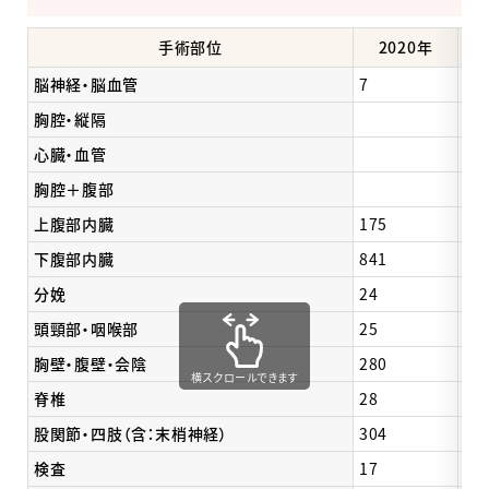
手術部位
2020年
脳神経・脳血管
7
1
胸腔・縦隔
心臓・血管
胸腔＋腹部
上腹部内臓
175
23
下腹部内臓
841
83
分娩
24
22
頭頸部・咽喉部
25
24
胸壁・腹壁・会陰
280
29
横スクロールできます
脊椎
28
23
股関節・四肢（含：末梢神経）
304
23
検査
17
15