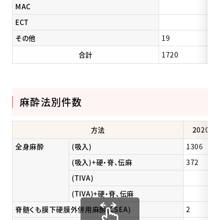
MAC
ECT
その他
19
22
合計
1720
17
麻酔法別件数
方法
2020年
全身麻酔
(吸入)
1306
(吸入)+硬・脊、伝麻
372
(TIVA)
(TIVA)+硬・脊、伝麻
脊髄くも膜下硬膜外併用麻酔(CSEA)
2