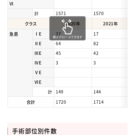
Ⅵ
計
1571
1570
1
クラス
2020年
2021年
急患
ⅠE
37
17
2
横スクロールできます
ⅡE
64
82
6
ⅢE
45
42
4
ⅣE
3
3
2
ⅤE
ⅥE
計
149
144
1
合計
1720
1714
1
手術部位別件数