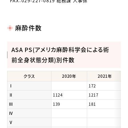
FAX：029-227-0819 総務課 人事係
麻酔件数
ASA PS(アメリカ麻酔科学会による術
前全身状態分類)別件数
クラス
2020年
2021年
Ⅰ
172
1
Ⅱ
1124
1217
1
Ⅲ
139
181
1
Ⅳ
2
Ⅴ