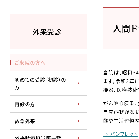
人間ド
外来受診
ご来院の方へ
当院は、昭和3
初めての受診（初診）の
ます。令和3年
方
機器、医療技術
がんや心疾患、
再診の方
自覚症状がない
態や生活習慣な
救急外来
→ パンフレット
外来診療担当医一覧