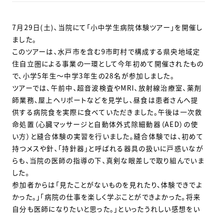
7月29日(土)、当院にて「小中学生病院体験ツアー」を開催し
ました。
このツアーは、水戸市を含む9市町村で構成する県央地域定
住自立圏による事業の一環として今年初めて開催されたもの
で、小学5年生～中学3年生の28名が参加しました。
ツアーでは、午前中、超音波検査やMRI、放射線治療室、薬剤
師業務、屋上ヘリポートなどを見学し、昼食は患者さんへ提
供する病院食を実際に食べていただきました。午後は一次救
命処置（心臓マッサージと自動体外式除細動器（AED）の使
い方）と縫合体験の実習を行いました。縫合体験では、初めて
持つメスや針、「持針器」と呼ばれる器具の扱いに戸惑いなが
らも、当院の医師の指導の下、真剣な眼差しで取り組んでいま
した。
参加者からは「見たことがないものを見れたり、体験できでよ
かった。」「病院の仕事を楽しく学ぶことができよかった。将来
自分も医師になりたいと思った。」といったうれしい感想をい