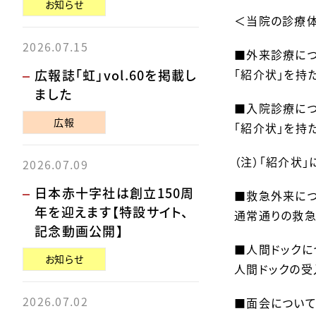
お知らせ
＜当院の診療
2026.07.15
■外来診療に
広報誌「虹」vol.60を掲載し
「紹介状」を持
ました
■入院診療に
広報
「紹介状」を持
（注）「紹介状
2026.07.09
日本赤十字社は創立150周
■救急外来に
年を迎えます【特設サイト、
通常通りの救急
記念動画公開】
■人間ドックに
お知らせ
人間ドックの受
2026.07.02
■面会につい