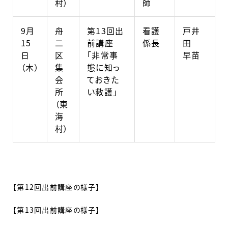
村）
師
9月
舟
第13回出
看護
戸井
15
二
前講座
係長
田
日
区
「非常事
早苗
（木）
集
態に知っ
会
ておきた
所
い救護」
（東
海
村）
【第12回出前講座の様子】
【第13回出前講座の様子】