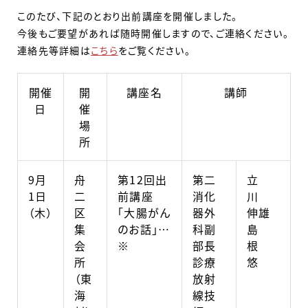
このたび、下記のとおり出前講座を開催しました。
今後もご要望があれば随時開催しますので、ご連絡ください。
連絡先等詳細は
こちら
をご覧ください。
開催
開
講座名
講師
日
催
場
所
9月
舟
第12回出
第二
立
1日
二
前講座
消化
川
（木）
区
「大腸がん
器外
伸雄
集
のお話」…
科副
島
会
※
部長
根
所
診療
悠
（東
放射
海
線技